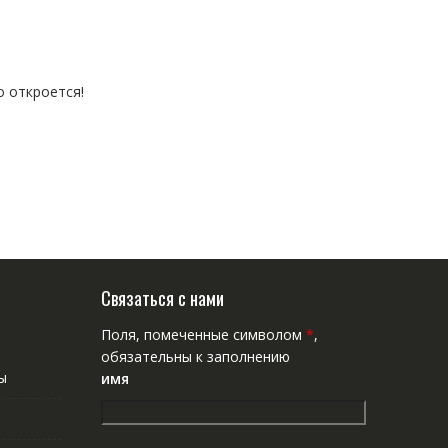
о откроется!
Связаться с нами
Поля, помеченные символом
*
,
обязательны к заполнению
ы
имя