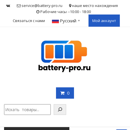
Skip
service@battery-pro.ru
наше место нахождения
to
Рабочие часы --10:00 - 18:00
content
Русский
Связаться с нами
Мой аккаунт
▼
0
Поис