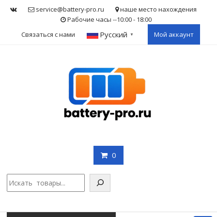
Skip
service@battery-pro.ru
наше место нахождения
to
Рабочие часы --10:00 - 18:00
content
Русский
Связаться с нами
Мой аккаунт
▼
0
Поис