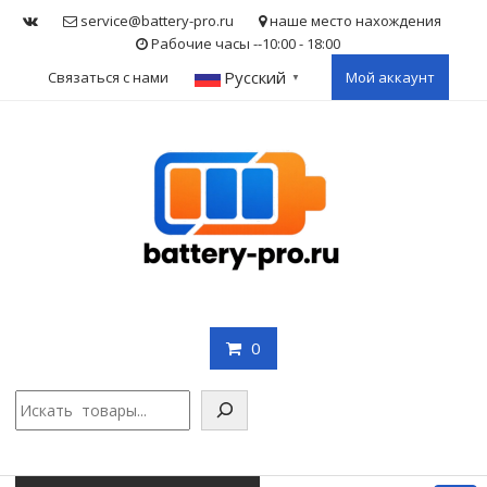
Skip
service@battery-pro.ru
наше место нахождения
to
Рабочие часы --10:00 - 18:00
content
Русский
Связаться с нами
Мой аккаунт
▼
0
Поис