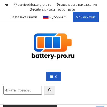
Skip
service@battery-pro.ru
наше место нахождения
to
Рабочие часы --10:00 - 18:00
content
Русский
Связаться с нами
Мой аккаунт
▼
0
Поис