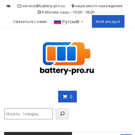
Skip
service@battery-pro.ru
наше место нахождения
to
Рабочие часы --10:00 - 18:00
content
Русский
Связаться с нами
Мой аккаунт
▼
0
Поис