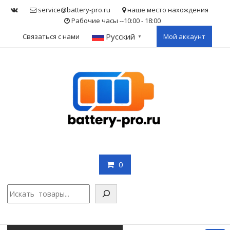
Skip
service@battery-pro.ru
наше место нахождения
to
Рабочие часы --10:00 - 18:00
content
Русский
Связаться с нами
Мой аккаунт
▼
0
Поиск