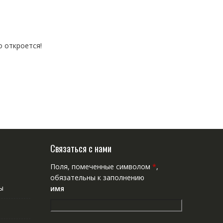
о откроется!
Связаться с нами
Поля, помеченные символом
*
,
обязательны к заполнению
ы
имя