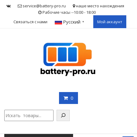
Skip
service@battery-pro.ru
наше место нахождения
to
Рабочие часы --10:00 - 18:00
content
Русский
Связаться с нами
Мой аккаунт
▼
0
Поис