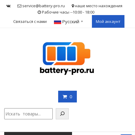
Skip
service@battery-pro.ru
наше место нахождения
to
Рабочие часы --10:00 - 18:00
content
Русский
Связаться с нами
Мой аккаунт
▼
0
Поис