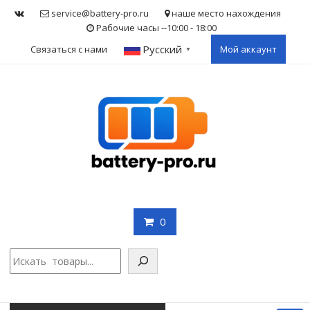
Skip
service@battery-pro.ru
наше место нахождения
to
Рабочие часы --10:00 - 18:00
content
Русский
Связаться с нами
Мой аккаунт
▼
0
Поис