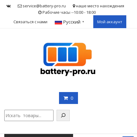
Skip
service@battery-pro.ru
наше место нахождения
to
Рабочие часы --10:00 - 18:00
content
Русский
Связаться с нами
Мой аккаунт
▼
0
Поис